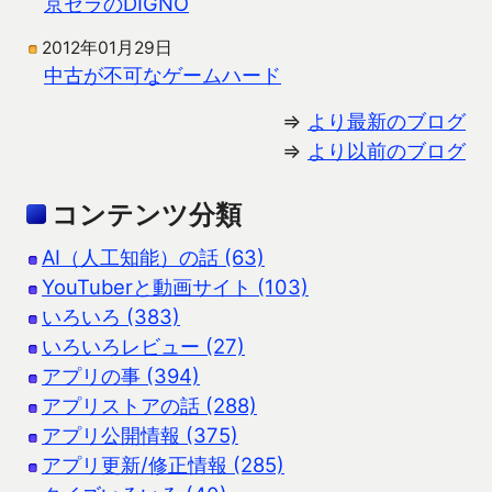
京セラのDIGNO
2012年01月29日
中古が不可なゲームハード
⇒
より最新のブログ
⇒
より以前のブログ
コンテンツ分類
AI（人工知能）の話 (63)
YouTuberと動画サイト (103)
いろいろ (383)
いろいろレビュー (27)
アプリの事 (394)
アプリストアの話 (288)
アプリ公開情報 (375)
アプリ更新/修正情報 (285)