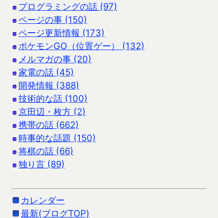
プログラミングの話 (97)
ページの事 (150)
ページ更新情報 (173)
ポケモンGO（位置ゲー） (132)
メルマガの事 (20)
家電の話 (45)
開発情報 (388)
技術的な話 (100)
京田辺・枚方 (2)
携帯の話 (662)
時事的な話題 (150)
将棋の話 (66)
独り言 (89)
カレンダー
最新(ブログTOP)