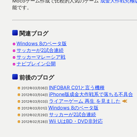
Mocoゲーム作成で比較的人気のゲーム
成金大作戦究極
能です。
関連ブログ
Windows 8のベータ版
サッカーが2試合連続
サッカーマレーシア戦
ナビブレイン公開
前後のブログ
INFOBAR C01と言う機種
2012年03月06日
iPhone版成金大作戦系で落ちる不具合
2012年03月04日
ライアーゲーム 再生 を見ました
≪
2012年03月03日
Windows 8のベータ版
2012年03月01日
サッカーが2試合連続
2012年02月29日
Wii UはBD・DVD非対応
2012年02月28日