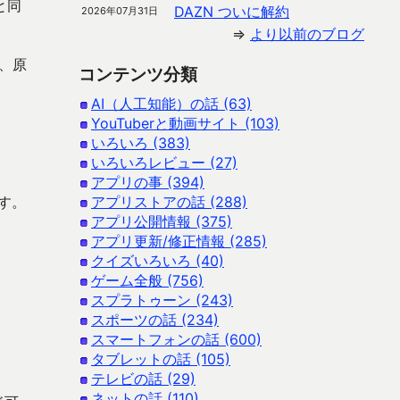
と同
DAZN ついに解約
2026年07月31日
⇒
より以前のブログ
、原
コンテンツ分類
AI（人工知能）の話 (63)
YouTuberと動画サイト (103)
いろいろ (383)
いろいろレビュー (27)
アプリの事 (394)
す。
アプリストアの話 (288)
アプリ公開情報 (375)
アプリ更新/修正情報 (285)
クイズいろいろ (40)
ゲーム全般 (756)
スプラトゥーン (243)
スポーツの話 (234)
スマートフォンの話 (600)
タブレットの話 (105)
テレビの話 (29)
ネットの話 (110)