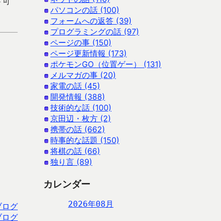
ド可
パソコンの話 (100)
フォームへの返答 (39)
プログラミングの話 (97)
ページの事 (150)
ページ更新情報 (173)
ポケモンGO（位置ゲー） (131)
メルマガの事 (20)
家電の話 (45)
開発情報 (388)
技術的な話 (100)
京田辺・枚方 (2)
携帯の話 (662)
時事的な話題 (150)
将棋の話 (66)
独り言 (89)
カレンダー
2026年08月
ブログ
ブログ