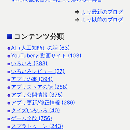
⇒
より最新のブログ
⇒
より以前のブログ
コンテンツ分類
AI（人工知能）の話 (63)
YouTuberと動画サイト (103)
いろいろ (383)
いろいろレビュー (27)
アプリの事 (394)
アプリストアの話 (288)
アプリ公開情報 (375)
アプリ更新/修正情報 (286)
クイズいろいろ (40)
ゲーム全般 (756)
スプラトゥーン (243)