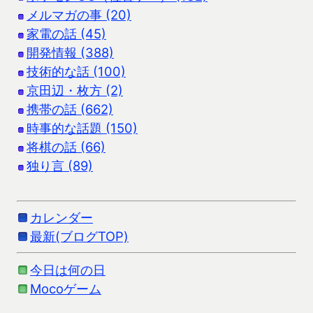
メルマガの事 (20)
家電の話 (45)
開発情報 (388)
技術的な話 (100)
京田辺・枚方 (2)
携帯の話 (662)
時事的な話題 (150)
将棋の話 (66)
独り言 (89)
カレンダー
最新(ブログTOP)
今日は何の日
Mocoゲーム