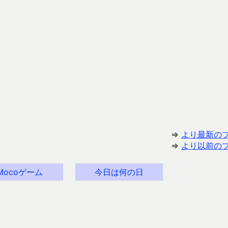
⇒
より最新の
⇒
より以前の
Mocoゲーム
今日は何の日