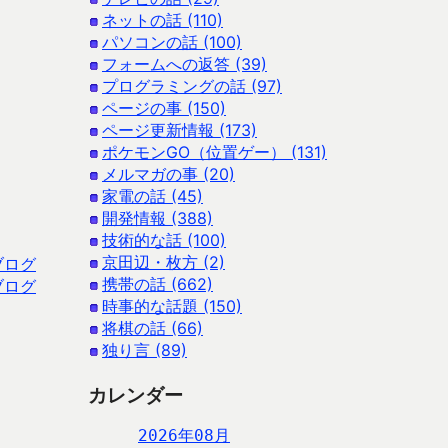
ネットの話 (110)
パソコンの話 (100)
フォームへの返答 (39)
プログラミングの話 (97)
ページの事 (150)
ページ更新情報 (173)
ポケモンGO（位置ゲー） (131)
メルマガの事 (20)
家電の話 (45)
開発情報 (388)
技術的な話 (100)
京田辺・枚方 (2)
ブログ
携帯の話 (662)
ブログ
時事的な話題 (150)
将棋の話 (66)
独り言 (89)
カレンダー
2026年08月