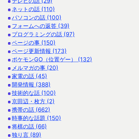
テレビの話 (29)
ネットの話 (110)
パソコンの話 (100)
フォームへの返答 (39)
プログラミングの話 (97)
ページの事 (150)
ページ更新情報 (173)
ポケモンGO（位置ゲー） (132)
メルマガの事 (20)
家電の話 (45)
開発情報 (388)
技術的な話 (100)
京田辺・枚方 (2)
携帯の話 (662)
時事的な話題 (150)
将棋の話 (66)
独り言 (89)