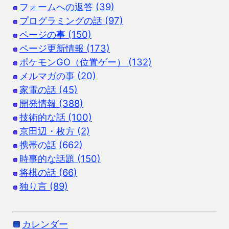
フォームへの返答 (39)
プログラミングの話 (97)
ページの事 (150)
ページ更新情報 (173)
ポケモンGO（位置ゲー） (132)
メルマガの事 (20)
家電の話 (45)
開発情報 (388)
技術的な話 (100)
京田辺・枚方 (2)
携帯の話 (662)
時事的な話題 (150)
将棋の話 (66)
独り言 (89)
カレンダー