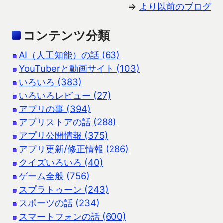
⇒
より以前のブログ
コンテンツ分類
AI（人工知能）の話 (63)
YouTuberと動画サイト (103)
いろいろ (383)
いろいろレビュー (27)
アプリの事 (394)
アプリストアの話 (288)
アプリ公開情報 (375)
アプリ更新/修正情報 (286)
クイズいろいろ (40)
ゲーム全般 (756)
スプラトゥーン (243)
スポーツの話 (234)
スマートフォンの話 (600)