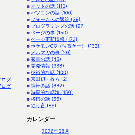
ネットの話 (110)
パソコンの話 (100)
フォームへの返答 (39)
プログラミングの話 (97)
ページの事 (150)
ページ更新情報 (173)
ポケモンGO（位置ゲー） (132)
メルマガの事 (20)
家電の話 (45)
開発情報 (388)
技術的な話 (100)
京田辺・枚方 (2)
ブログ
携帯の話 (662)
ブログ
時事的な話題 (150)
将棋の話 (66)
独り言 (89)
カレンダー
2026年08月