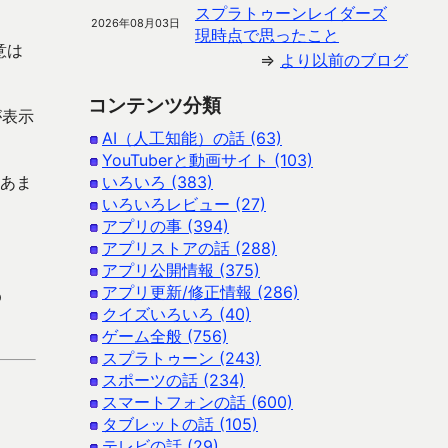
スプラトゥーンレイダーズ
2026年08月03日
現時点で思ったこと
意は
⇒
より以前のブログ
コンテンツ分類
が表示
AI（人工知能）の話 (63)
YouTuberと動画サイト (103)
はあま
いろいろ (383)
いろいろレビュー (27)
アプリの事 (394)
アプリストアの話 (288)
アプリ公開情報 (375)
アプリ更新/修正情報 (286)
p
クイズいろいろ (40)
ゲーム全般 (756)
スプラトゥーン (243)
スポーツの話 (234)
スマートフォンの話 (600)
タブレットの話 (105)
テレビの話 (29)