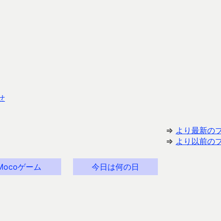
せ
⇒
より最新の
⇒
より以前の
Mocoゲーム
今日は何の日