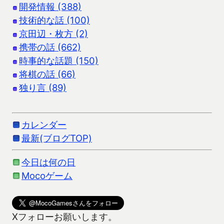
開発情報 (388)
技術的な話 (100)
京田辺・枚方 (2)
携帯の話 (662)
時事的な話題 (150)
将棋の話 (66)
独り言 (89)
カレンダー
最新(ブログTOP)
今日は何の日
Mocoゲーム
Xフォローお願いします。