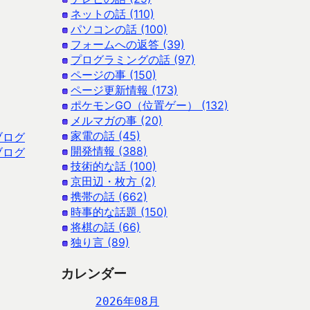
ネットの話 (110)
パソコンの話 (100)
フォームへの返答 (39)
プログラミングの話 (97)
ページの事 (150)
ページ更新情報 (173)
ポケモンGO（位置ゲー） (132)
メルマガの事 (20)
家電の話 (45)
ブログ
開発情報 (388)
ブログ
技術的な話 (100)
京田辺・枚方 (2)
携帯の話 (662)
時事的な話題 (150)
将棋の話 (66)
独り言 (89)
カレンダー
2026年08月