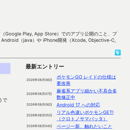
 Play, App Store）でのアプリ公開のこと、プ
）や iPhone開発（Xcode, Objective-C,
最新エントリー
ポケモンGO レイドの仕様は
2026年08月08日
要改善
麻雀系アプリ細かい不具合多
2026年08月07日
数修正中
うで
Android 17 への対応
2026年08月06日
リアル色違いポケモンGET!
2026年08月05日
（クロトノサマバッタ）
ページ一新、触れたいこと
2026年08月04日