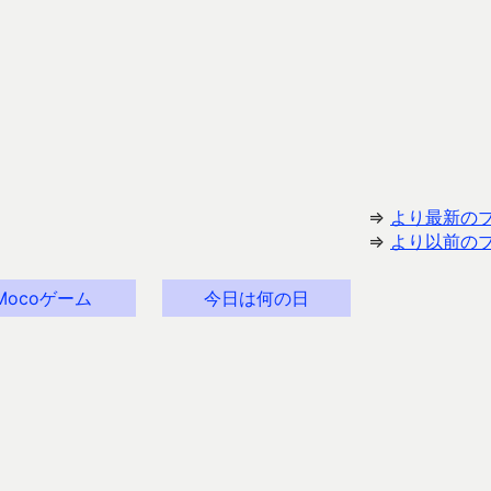
⇒
より最新の
⇒
より以前の
Mocoゲーム
今日は何の日