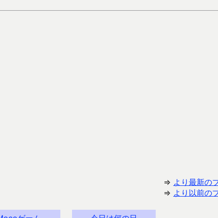
⇒
より最新の
⇒
より以前の