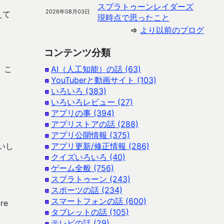
スプラトゥーンレイダーズ
2026年08月03日
えて
現時点で思ったこと
⇒
より以前のブログ
コンテンツ分類
、こ
AI（人工知能）の話 (63)
YouTuberと動画サイト (103)
いろいろ (383)
いろいろレビュー (27)
アプリの事 (394)
アプリストアの話 (288)
アプリ公開情報 (375)
いし
アプリ更新/修正情報 (286)
クイズいろいろ (40)
ゲーム全般 (756)
スプラトゥーン (243)
スポーツの話 (234)
スマートフォンの話 (600)
re
タブレットの話 (105)
テレビの話 (29)