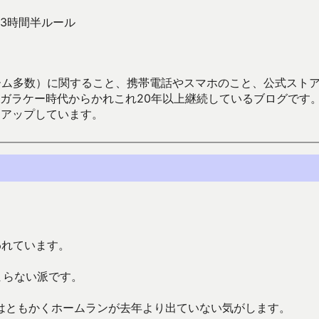
3時間半ルール
数）に関すること、携帯電話やスマホのこと、公式ストア（Google
からかれこれ20年以上継続しているブログです。Android（java
々アップしています。
われています。
まらない派です。
はともかくホームランが去年より出ていない気がします。