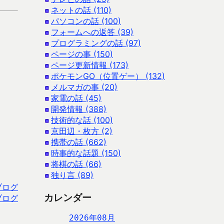
ネットの話 (110)
パソコンの話 (100)
フォームへの返答 (39)
プログラミングの話 (97)
ページの事 (150)
ページ更新情報 (173)
ポケモンGO（位置ゲー） (132)
メルマガの事 (20)
家電の話 (45)
開発情報 (388)
技術的な話 (100)
京田辺・枚方 (2)
携帯の話 (662)
時事的な話題 (150)
将棋の話 (66)
独り言 (89)
ブログ
カレンダー
ブログ
2026年08月