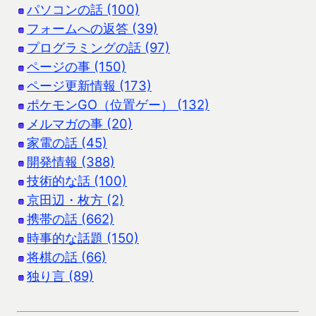
パソコンの話 (100)
フォームへの返答 (39)
プログラミングの話 (97)
ページの事 (150)
ページ更新情報 (173)
ポケモンGO（位置ゲー） (132)
メルマガの事 (20)
家電の話 (45)
開発情報 (388)
技術的な話 (100)
京田辺・枚方 (2)
携帯の話 (662)
時事的な話題 (150)
将棋の話 (66)
独り言 (89)