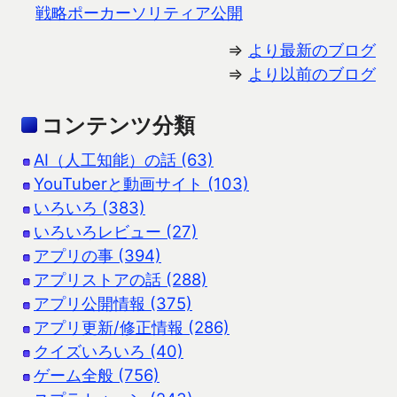
戦略ポーカーソリティア公開
⇒
より最新のブログ
⇒
より以前のブログ
コンテンツ分類
AI（人工知能）の話 (63)
YouTuberと動画サイト (103)
いろいろ (383)
いろいろレビュー (27)
アプリの事 (394)
アプリストアの話 (288)
アプリ公開情報 (375)
アプリ更新/修正情報 (286)
クイズいろいろ (40)
ゲーム全般 (756)