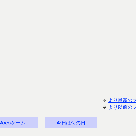
⇒
より最新の
⇒
より以前の
Mocoゲーム
今日は何の日