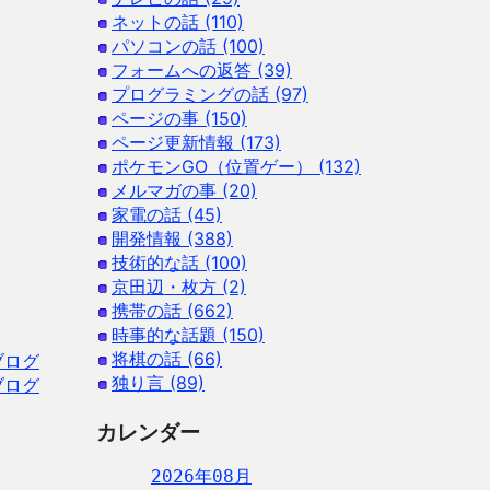
ネットの話 (110)
パソコンの話 (100)
フォームへの返答 (39)
プログラミングの話 (97)
ページの事 (150)
ページ更新情報 (173)
ポケモンGO（位置ゲー） (132)
メルマガの事 (20)
家電の話 (45)
開発情報 (388)
技術的な話 (100)
京田辺・枚方 (2)
携帯の話 (662)
時事的な話題 (150)
将棋の話 (66)
ブログ
独り言 (89)
ブログ
カレンダー
2026年08月