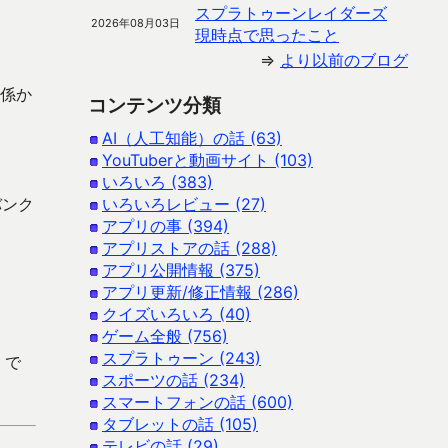
スプラトゥーンレイダーズ
2026年08月03日
現時点で思ったこと
⇒
より以前のブログ
関係か
コンテンツ分類
AI（人工知能）の話 (63)
YouTuberと動画サイト (103)
いろいろ (383)
バンク
いろいろレビュー (27)
アプリの事 (394)
アプリストアの話 (288)
アプリ公開情報 (375)
アプリ更新/修正情報 (286)
クイズいろいろ (40)
ゲーム全般 (756)
スプラトゥーン (243)
 で
スポーツの話 (234)
スマートフォンの話 (600)
タブレットの話 (105)
テレビの話 (29)