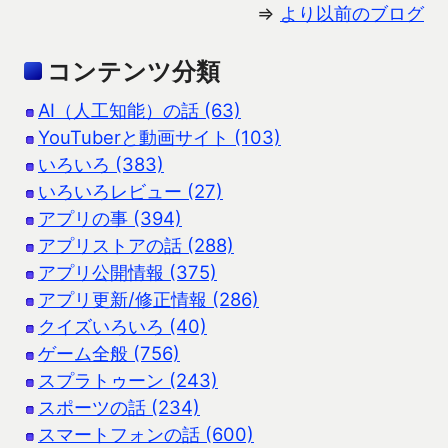
⇒
より以前のブログ
コンテンツ分類
AI（人工知能）の話 (63)
YouTuberと動画サイト (103)
いろいろ (383)
いろいろレビュー (27)
アプリの事 (394)
アプリストアの話 (288)
アプリ公開情報 (375)
アプリ更新/修正情報 (286)
クイズいろいろ (40)
ゲーム全般 (756)
スプラトゥーン (243)
スポーツの話 (234)
スマートフォンの話 (600)