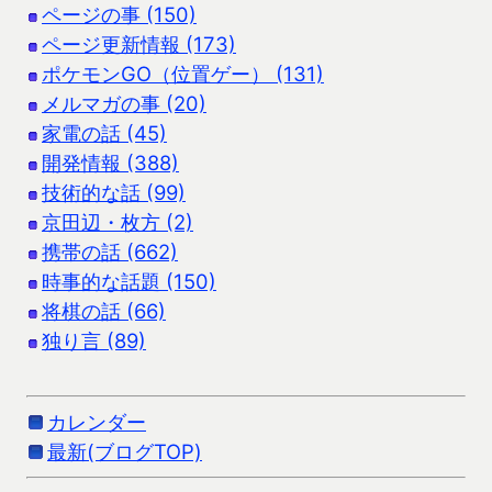
ページの事 (150)
ページ更新情報 (173)
ポケモンGO（位置ゲー） (131)
メルマガの事 (20)
家電の話 (45)
開発情報 (388)
技術的な話 (99)
京田辺・枚方 (2)
携帯の話 (662)
時事的な話題 (150)
将棋の話 (66)
独り言 (89)
カレンダー
最新(ブログTOP)