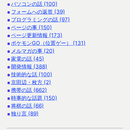
パソコンの話 (100)
フォームへの返答 (39)
プログラミングの話 (97)
ページの事 (150)
ページ更新情報 (173)
ポケモンGO（位置ゲー） (131)
メルマガの事 (20)
家電の話 (45)
開発情報 (388)
技術的な話 (100)
京田辺・枚方 (2)
携帯の話 (662)
時事的な話題 (150)
将棋の話 (66)
独り言 (89)