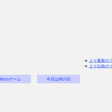
⇒
より最新の
⇒
より以前の
Mocoゲーム
今日は何の日