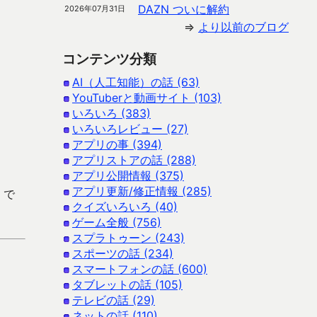
DAZN ついに解約
2026年07月31日
⇒
より以前のブログ
コンテンツ分類
AI（人工知能）の話 (63)
YouTuberと動画サイト (103)
いろいろ (383)
いろいろレビュー (27)
アプリの事 (394)
アプリストアの話 (288)
アプリ公開情報 (375)
アプリ更新/修正情報 (285)
 で
クイズいろいろ (40)
ゲーム全般 (756)
スプラトゥーン (243)
スポーツの話 (234)
スマートフォンの話 (600)
タブレットの話 (105)
テレビの話 (29)
ネットの話 (110)