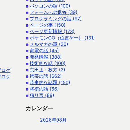
パソコンの話 (100)
フォームへの返答 (39)
プログラミングの話 (97)
ページの事 (150)
ページ更新情報 (173)
ポケモンGO（位置ゲー） (131)
メルマガの事 (20)
家電の話 (45)
開発情報 (388)
技術的な話 (100)
京田辺・枚方 (2)
ブログ
携帯の話 (662)
ブログ
時事的な話題 (150)
将棋の話 (66)
独り言 (89)
カレンダー
2026年08月