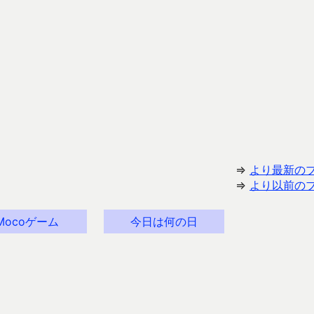
⇒
より最新の
⇒
より以前の
Mocoゲーム
今日は何の日