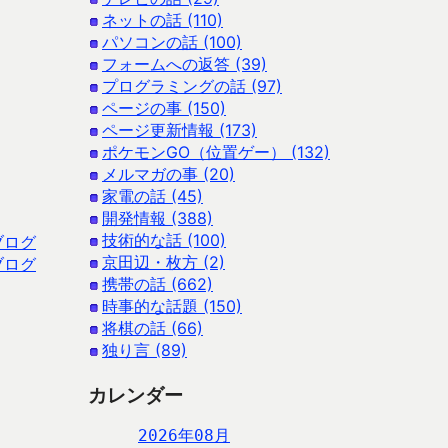
ネットの話 (110)
パソコンの話 (100)
フォームへの返答 (39)
プログラミングの話 (97)
ページの事 (150)
ページ更新情報 (173)
ポケモンGO（位置ゲー） (132)
メルマガの事 (20)
家電の話 (45)
開発情報 (388)
技術的な話 (100)
ブログ
京田辺・枚方 (2)
ブログ
携帯の話 (662)
時事的な話題 (150)
将棋の話 (66)
独り言 (89)
カレンダー
2026年08月