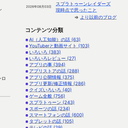
スプラトゥーンレイダーズ
2026年08月03日
し
現時点で思ったこと
⇒
より以前のブログ
コンテンツ分類
AI（人工知能）の話 (63)
YouTuberと動画サイト (103)
いろいろ (383)
いろいろレビュー (27)
アプリの事 (394)
アプリストアの話 (288)
アプリ公開情報 (375)
ンロ
アプリ更新/修正情報 (286)
クイズいろいろ (40)
ゲーム全般 (756)
スプラトゥーン (243)
スポーツの話 (234)
スマートフォンの話 (600)
タブレットの話 (105)
テレビの話 (29)