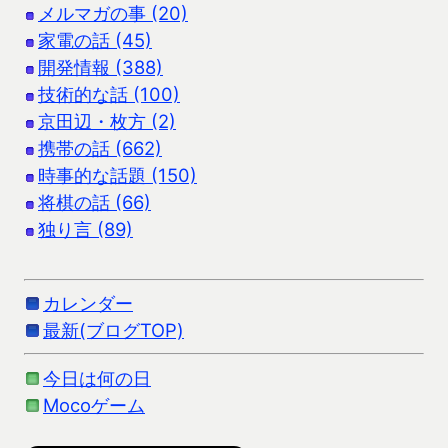
メルマガの事 (20)
家電の話 (45)
開発情報 (388)
技術的な話 (100)
京田辺・枚方 (2)
携帯の話 (662)
時事的な話題 (150)
将棋の話 (66)
独り言 (89)
カレンダー
最新(ブログTOP)
今日は何の日
Mocoゲーム