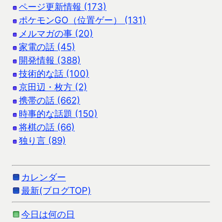
ページ更新情報 (173)
ポケモンGO（位置ゲー） (131)
メルマガの事 (20)
家電の話 (45)
開発情報 (388)
技術的な話 (100)
京田辺・枚方 (2)
携帯の話 (662)
時事的な話題 (150)
将棋の話 (66)
独り言 (89)
カレンダー
最新(ブログTOP)
今日は何の日