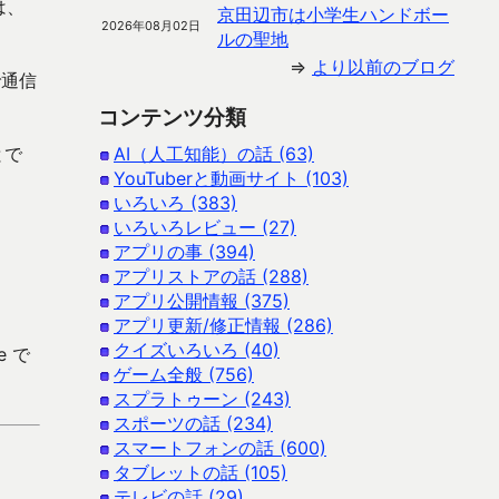
は、
京田辺市は小学生ハンドボー
2026年08月02日
ルの聖地
⇒
より以前のブログ
で通信
コンテンツ分類
とで
AI（人工知能）の話 (63)
YouTuberと動画サイト (103)
いろいろ (383)
、
いろいろレビュー (27)
アプリの事 (394)
アプリストアの話 (288)
アプリ公開情報 (375)
アプリ更新/修正情報 (286)
クイズいろいろ (40)
e で
ゲーム全般 (756)
スプラトゥーン (243)
スポーツの話 (234)
スマートフォンの話 (600)
タブレットの話 (105)
テレビの話 (29)