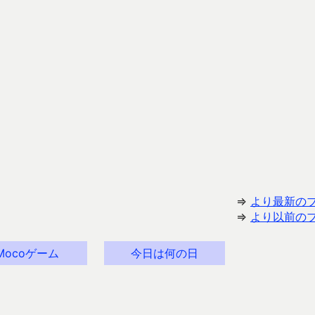
⇒
より最新の
⇒
より以前の
Mocoゲーム
今日は何の日