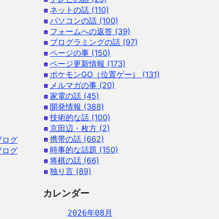
ネットの話 (110)
パソコンの話 (100)
フォームへの返答 (39)
プログラミングの話 (97)
ページの事 (150)
ページ更新情報 (173)
ポケモンGO（位置ゲー） (131)
メルマガの事 (20)
家電の話 (45)
開発情報 (388)
技術的な話 (100)
京田辺・枚方 (2)
携帯の話 (662)
ブログ
時事的な話題 (150)
ブログ
将棋の話 (66)
独り言 (89)
カレンダー
2026年08月