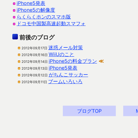
iPhone5発表
iPhone5の解像度
らくらくホンのスマホ版
ドコモ中国製高速起動スマフォ
前後のブログ
迷惑メール対策
2012年09月17日
WiiUのこと
2012年09月16日
iPhone5の料金プラン
≪
2012年09月14日
iPhone5発表
2012年09月13日
がちんこサッカー
2012年09月12日
ブームいろいろ
2012年09月11日
ブログTOP