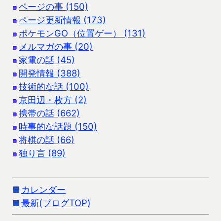
ページの事 (150)
ページ更新情報 (173)
ポケモンGO（位置ゲー） (131)
メルマガの事 (20)
家電の話 (45)
開発情報 (388)
技術的な話 (100)
京田辺・枚方 (2)
携帯の話 (662)
時事的な話題 (150)
将棋の話 (66)
独り言 (89)
カレンダー
最新(ブログTOP)