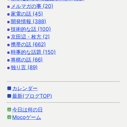
メルマガの事 (20)
家電の話 (45)
開発情報 (388)
技術的な話 (100)
京田辺・枚方 (2)
携帯の話 (662)
時事的な話題 (150)
将棋の話 (66)
独り言 (89)
カレンダー
最新(ブログTOP)
今日は何の日
Mocoゲーム