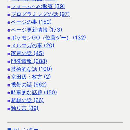
フォームへの返答 (39)
プログラミングの話 (97)
ページの事 (150)
ページ更新情報 (173)
ポケモンGO（位置ゲー） (132)
メルマガの事 (20)
家電の話 (45)
開発情報 (388)
技術的な話 (100)
京田辺・枚方 (2)
携帯の話 (662)
時事的な話題 (150)
将棋の話 (66)
独り言 (89)
カレンダー