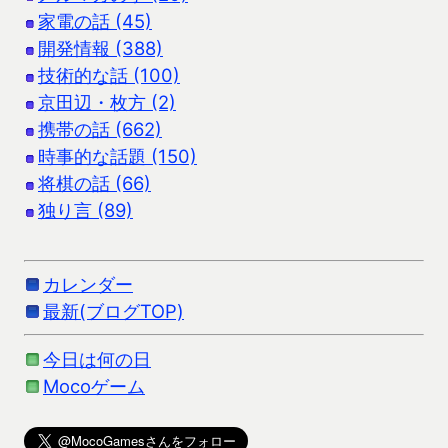
家電の話 (45)
開発情報 (388)
技術的な話 (100)
京田辺・枚方 (2)
携帯の話 (662)
時事的な話題 (150)
将棋の話 (66)
独り言 (89)
カレンダー
最新(ブログTOP)
今日は何の日
Mocoゲーム