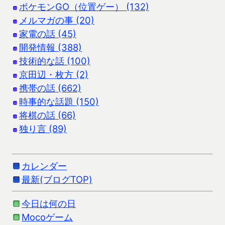
ポケモンGO（位置ゲー） (132)
メルマガの事 (20)
家電の話 (45)
開発情報 (388)
技術的な話 (100)
京田辺・枚方 (2)
携帯の話 (662)
時事的な話題 (150)
将棋の話 (66)
独り言 (89)
カレンダー
最新(ブログTOP)
今日は何の日
Mocoゲーム