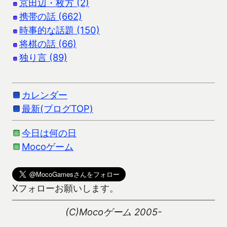
京田辺・枚方 (2)
携帯の話 (662)
時事的な話題 (150)
将棋の話 (66)
独り言 (89)
カレンダー
最新(ブログTOP)
今日は何の日
Mocoゲーム
Xフォローお願いします。
(C)Mocoゲーム 2005-