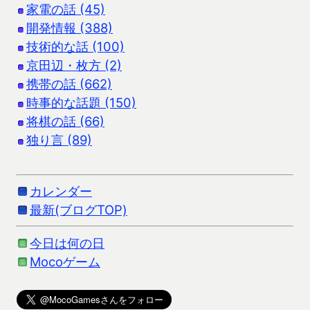
家電の話 (45)
開発情報 (388)
技術的な話 (100)
京田辺・枚方 (2)
携帯の話 (662)
時事的な話題 (150)
将棋の話 (66)
独り言 (89)
カレンダー
最新(ブログTOP)
今日は何の日
Mocoゲーム