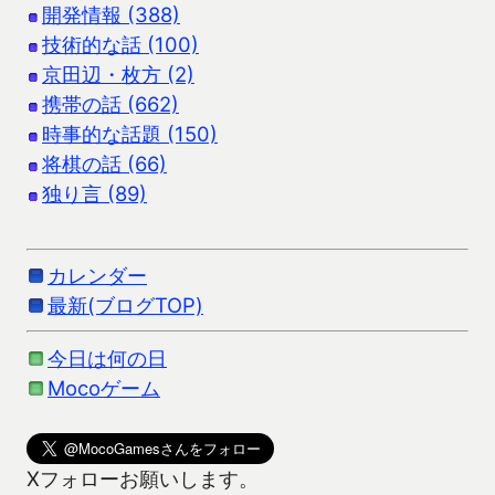
開発情報 (388)
技術的な話 (100)
京田辺・枚方 (2)
携帯の話 (662)
時事的な話題 (150)
将棋の話 (66)
独り言 (89)
カレンダー
最新(ブログTOP)
今日は何の日
Mocoゲーム
Xフォローお願いします。