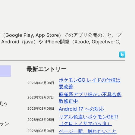
 Play, App Store）でのアプリ公開のこと、プ
）や iPhone開発（Xcode, Objective-C,
最新エントリー
ポケモンGO レイドの仕様は
2026年08月08日
要改善
麻雀系アプリ細かい不具合多
2026年08月07日
数修正中
思う
Android 17 への対応
2026年08月06日
リアル色違いポケモンGET!
2026年08月05日
（クロトノサマバッタ）
ラン
ページ一新、触れたいこと
2026年08月04日