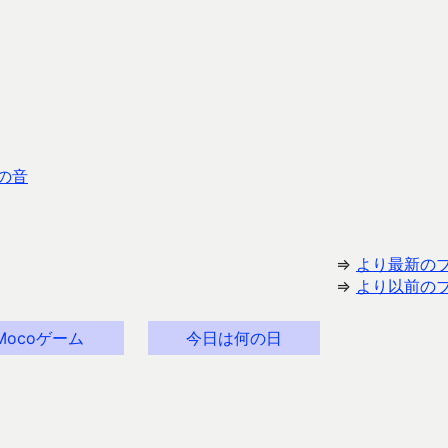
の音
⇒
より最新の
⇒
より以前の
Mocoゲーム
今日は何の日