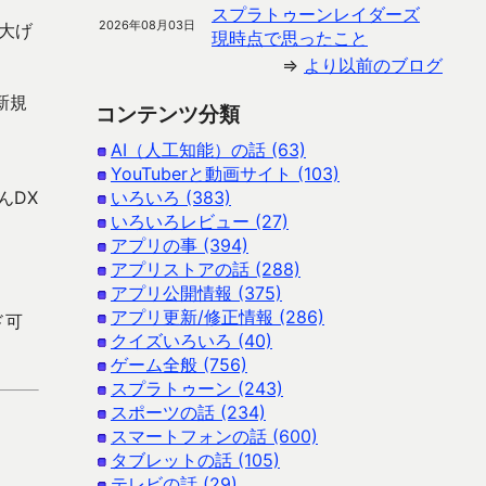
スプラトゥーンレイダーズ
2026年08月03日
大げ
現時点で思ったこと
⇒
より以前のブログ
新規
コンテンツ分類
AI（人工知能）の話 (63)
YouTuberと動画サイト (103)
んDX
いろいろ (383)
いろいろレビュー (27)
アプリの事 (394)
アプリストアの話 (288)
アプリ公開情報 (375)
アプリ更新/修正情報 (286)
ド可
クイズいろいろ (40)
ゲーム全般 (756)
スプラトゥーン (243)
スポーツの話 (234)
スマートフォンの話 (600)
タブレットの話 (105)
テレビの話 (29)