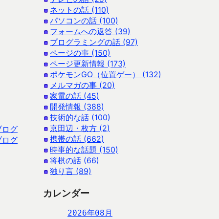
ネットの話 (110)
パソコンの話 (100)
フォームへの返答 (39)
プログラミングの話 (97)
ページの事 (150)
ページ更新情報 (173)
ポケモンGO（位置ゲー） (132)
メルマガの事 (20)
家電の話 (45)
開発情報 (388)
技術的な話 (100)
京田辺・枚方 (2)
ブログ
携帯の話 (662)
ブログ
時事的な話題 (150)
将棋の話 (66)
独り言 (89)
カレンダー
2026年08月