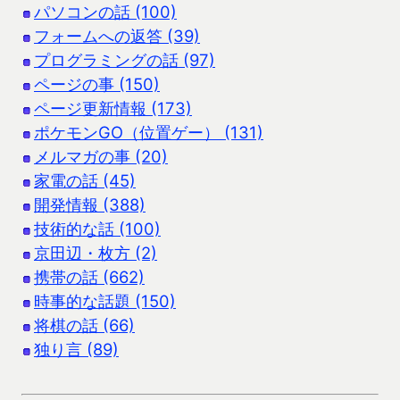
パソコンの話 (100)
フォームへの返答 (39)
プログラミングの話 (97)
ページの事 (150)
ページ更新情報 (173)
ポケモンGO（位置ゲー） (131)
メルマガの事 (20)
家電の話 (45)
開発情報 (388)
技術的な話 (100)
京田辺・枚方 (2)
携帯の話 (662)
時事的な話題 (150)
将棋の話 (66)
独り言 (89)