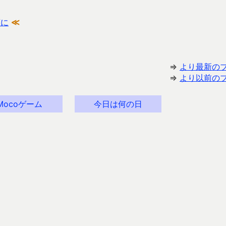
須に
≪
⇒
より最新の
⇒
より以前の
Mocoゲーム
今日は何の日