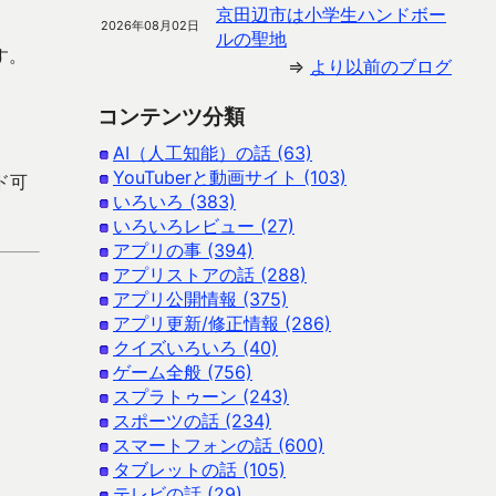
京田辺市は小学生ハンドボー
2026年08月02日
ルの聖地
す。
⇒
より以前のブログ
コンテンツ分類
AI（人工知能）の話 (63)
YouTuberと動画サイト (103)
ード可
いろいろ (383)
いろいろレビュー (27)
アプリの事 (394)
アプリストアの話 (288)
アプリ公開情報 (375)
アプリ更新/修正情報 (286)
クイズいろいろ (40)
ゲーム全般 (756)
スプラトゥーン (243)
スポーツの話 (234)
スマートフォンの話 (600)
タブレットの話 (105)
テレビの話 (29)