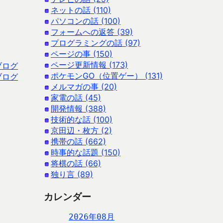
ネットの話 (110)
パソコンの話 (100)
フォームへの返答 (39)
プログラミングの話 (97)
ページの事 (150)
ページ更新情報 (173)
ブログ
ポケモンGO（位置ゲー） (131)
ブログ
メルマガの事 (20)
家電の話 (45)
開発情報 (388)
技術的な話 (100)
京田辺・枚方 (2)
携帯の話 (662)
時事的な話題 (150)
将棋の話 (66)
独り言 (89)
カレンダー
2026年08月