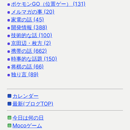
ポケモンGO（位置ゲー） (131)
メルマガの事 (20)
家電の話 (45)
開発情報 (388)
技術的な話 (100)
京田辺・枚方 (2)
携帯の話 (662)
時事的な話題 (150)
将棋の話 (66)
独り言 (89)
カレンダー
最新(ブログTOP)
今日は何の日
Mocoゲーム