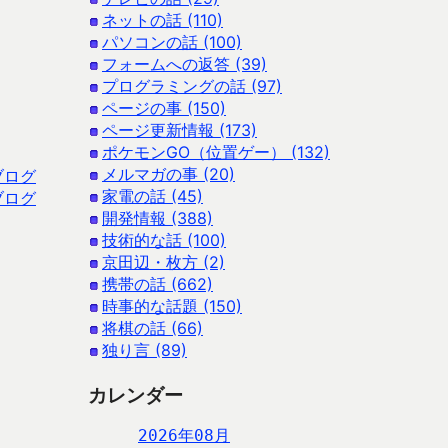
ネットの話 (110)
パソコンの話 (100)
フォームへの返答 (39)
プログラミングの話 (97)
ページの事 (150)
ページ更新情報 (173)
ポケモンGO（位置ゲー） (132)
メルマガの事 (20)
ブログ
家電の話 (45)
ブログ
開発情報 (388)
技術的な話 (100)
京田辺・枚方 (2)
携帯の話 (662)
時事的な話題 (150)
将棋の話 (66)
独り言 (89)
カレンダー
2026年08月