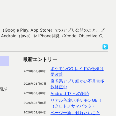
 Play, App Store）でのアプリ公開のこと、プ
）や iPhone開発（Xcode, Objective-C,
最新エントリー
ポケモンGO レイドの仕様は
2026年08月08日
要改善
麻雀系アプリ細かい不具合多
2026年08月07日
数修正中
間が
Android 17 への対応
2026年08月06日
リアル色違いポケモンGET!
2026年08月05日
（クロトノサマバッタ）
ページ一新、触れたいこと
2026年08月04日