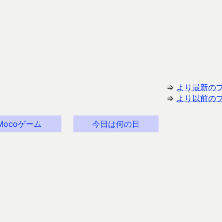
⇒
より最新の
⇒
より以前の
Mocoゲーム
今日は何の日