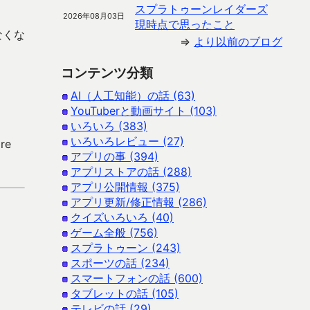
スプラトゥーンレイダーズ
2026年08月03日
現時点で思ったこと
なくな
⇒
より以前のブログ
コンテンツ分類
AI（人工知能）の話 (63)
YouTuberと動画サイト (103)
いろいろ (383)
いろいろレビュー (27)
re
アプリの事 (394)
アプリストアの話 (288)
アプリ公開情報 (375)
アプリ更新/修正情報 (286)
クイズいろいろ (40)
ゲーム全般 (756)
スプラトゥーン (243)
スポーツの話 (234)
スマートフォンの話 (600)
タブレットの話 (105)
テレビの話 (29)