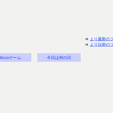
⇒
より最新の
⇒
より以前の
Mocoゲーム
今日は何の日