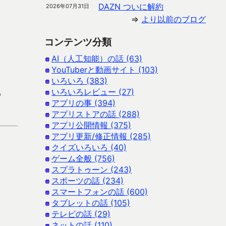
DAZN ついに解約
2026年07月31日
⇒
より以前のブログ
コンテンツ分類
AI（人工知能）の話 (63)
YouTuberと動画サイト (103)
いろいろ (383)
いろいろレビュー (27)
p
アプリの事 (394)
アプリストアの話 (288)
アプリ公開情報 (375)
アプリ更新/修正情報 (285)
クイズいろいろ (40)
ゲーム全般 (756)
スプラトゥーン (243)
スポーツの話 (234)
スマートフォンの話 (600)
タブレットの話 (105)
テレビの話 (29)
ネットの話 (110)