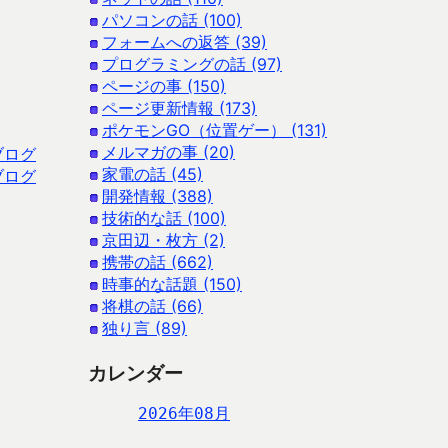
パソコンの話 (100)
フォームへの返答 (39)
プログラミングの話 (97)
ページの事 (150)
ページ更新情報 (173)
ポケモンGO（位置ゲー） (131)
メルマガの事 (20)
ブログ
家電の話 (45)
ブログ
開発情報 (388)
技術的な話 (100)
京田辺・枚方 (2)
携帯の話 (662)
時事的な話題 (150)
将棋の話 (66)
独り言 (89)
カレンダー
2026年08月