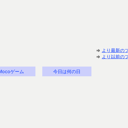
⇒
より最新の
⇒
より以前の
Mocoゲーム
今日は何の日