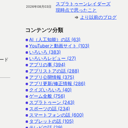
スプラトゥーンレイダーズ
2026年08月03日
現時点で思ったこと
⇒
より以前のブログ
コンテンツ分類
AI（人工知能）の話 (63)
YouTuberと動画サイト (103)
いろいろ (383)
いろいろレビュー (27)
ロード
アプリの事 (394)
アプリストアの話 (288)
アプリ公開情報 (375)
アプリ更新/修正情報 (286)
クイズいろいろ (40)
ゲーム全般 (756)
スプラトゥーン (243)
スポーツの話 (234)
スマートフォンの話 (600)
タブレットの話 (105)
テレビの話 (29)