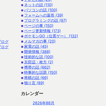
ネットの話 (110)
パソコンの話 (100)
フォームへの返答 (39)
プログラミングの話 (97)
ページの事 (150)
ページ更新情報 (173)
ポケモンGO（位置ゲー） (132)
メルマガの事 (20)
ブログ
家電の話 (45)
ブログ
開発情報 (388)
技術的な話 (100)
京田辺・枚方 (2)
携帯の話 (662)
時事的な話題 (150)
将棋の話 (66)
独り言 (89)
カレンダー
2026年08月