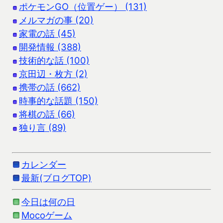
ポケモンGO（位置ゲー） (131)
メルマガの事 (20)
家電の話 (45)
開発情報 (388)
技術的な話 (100)
京田辺・枚方 (2)
携帯の話 (662)
時事的な話題 (150)
将棋の話 (66)
独り言 (89)
カレンダー
最新(ブログTOP)
今日は何の日
Mocoゲーム