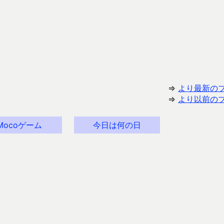
⇒
より最新の
⇒
より以前の
Mocoゲーム
今日は何の日