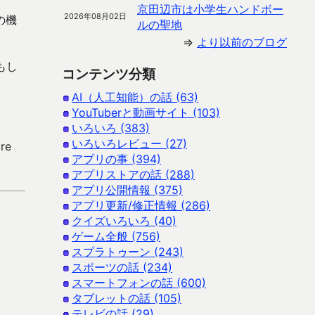
京田辺市は小学生ハンドボー
2026年08月02日
の機
ルの聖地
⇒
より以前のブログ
もし
コンテンツ分類
AI（人工知能）の話 (63)
YouTuberと動画サイト (103)
いろいろ (383)
いろいろレビュー (27)
re
アプリの事 (394)
アプリストアの話 (288)
アプリ公開情報 (375)
アプリ更新/修正情報 (286)
クイズいろいろ (40)
ゲーム全般 (756)
スプラトゥーン (243)
スポーツの話 (234)
スマートフォンの話 (600)
タブレットの話 (105)
テレビの話 (29)