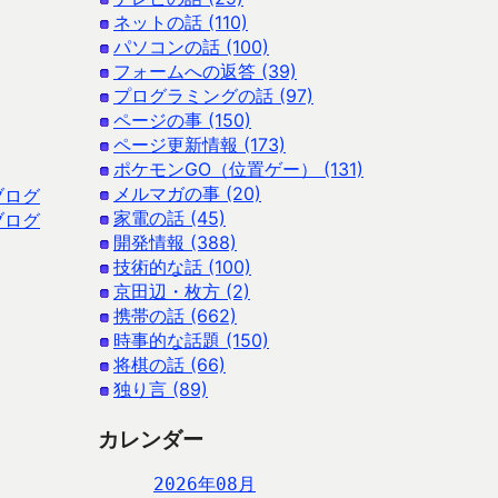
ネットの話 (110)
パソコンの話 (100)
フォームへの返答 (39)
プログラミングの話 (97)
ページの事 (150)
ページ更新情報 (173)
ポケモンGO（位置ゲー） (131)
メルマガの事 (20)
ブログ
家電の話 (45)
ブログ
開発情報 (388)
技術的な話 (100)
京田辺・枚方 (2)
携帯の話 (662)
時事的な話題 (150)
将棋の話 (66)
独り言 (89)
カレンダー
2026年08月