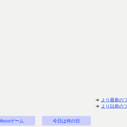
⇒
より最新の
⇒
より以前の
Mocoゲーム
今日は何の日