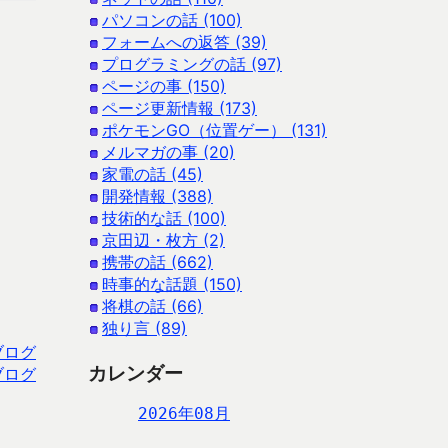
パソコンの話 (100)
フォームへの返答 (39)
プログラミングの話 (97)
ページの事 (150)
ページ更新情報 (173)
ポケモンGO（位置ゲー） (131)
メルマガの事 (20)
家電の話 (45)
開発情報 (388)
技術的な話 (100)
京田辺・枚方 (2)
携帯の話 (662)
時事的な話題 (150)
将棋の話 (66)
独り言 (89)
ブログ
カレンダー
ブログ
2026年08月