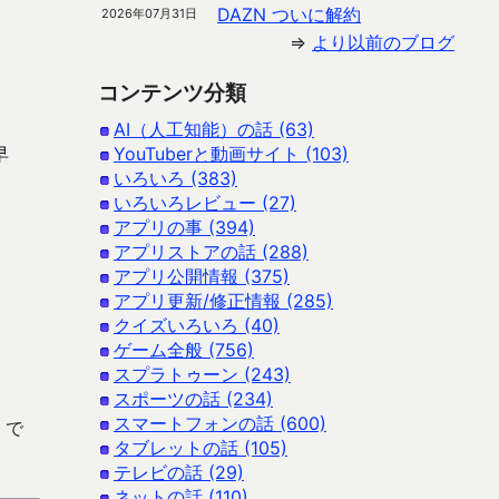
DAZN ついに解約
2026年07月31日
⇒
より以前のブログ
コンテンツ分類
AI（人工知能）の話 (63)
早
YouTuberと動画サイト (103)
いろいろ (383)
いろいろレビュー (27)
アプリの事 (394)
アプリストアの話 (288)
アプリ公開情報 (375)
アプリ更新/修正情報 (285)
クイズいろいろ (40)
ゲーム全般 (756)
スプラトゥーン (243)
スポーツの話 (234)
スマートフォンの話 (600)
 で
タブレットの話 (105)
テレビの話 (29)
ネットの話 (110)