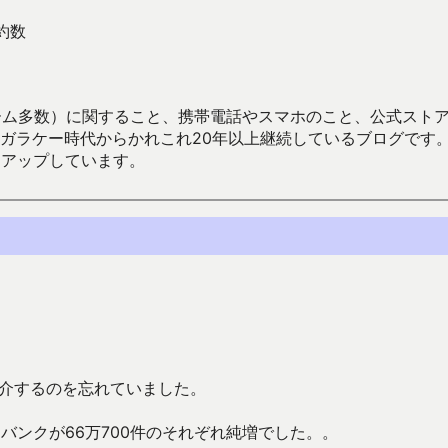
約数
数）に関すること、携帯電話やスマホのこと、公式ストア（Google
からかれこれ20年以上継続しているブログです。Android（java
々アップしています。
紹介するのを忘れていました。
フトバンクが66万700件のそれぞれ純増でした。。