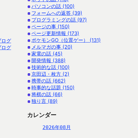
パソコンの話 (100)
フォームへの返答 (39)
プログラミングの話 (97)
ページの事 (150)
ページ更新情報 (173)
ポケモンGO（位置ゲー） (131)
ブログ
メルマガの事 (20)
ブログ
家電の話 (45)
開発情報 (388)
技術的な話 (100)
京田辺・枚方 (2)
携帯の話 (662)
時事的な話題 (150)
将棋の話 (66)
独り言 (89)
カレンダー
2026年08月