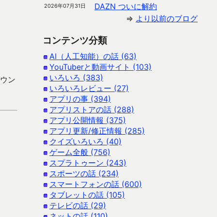
DAZN ついに解約
2026年07月31日
⇒
より以前のブログ
コンテンツ分類
AI（人工知能）の話 (63)
YouTuberと動画サイト (103)
いろいろ (383)
ダウン
いろいろレビュー (27)
アプリの事 (394)
アプリストアの話 (288)
アプリ公開情報 (375)
アプリ更新/修正情報 (285)
クイズいろいろ (40)
ゲーム全般 (756)
スプラトゥーン (243)
スポーツの話 (234)
スマートフォンの話 (600)
タブレットの話 (105)
テレビの話 (29)
ネットの話 (110)