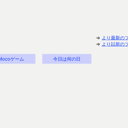
⇒
より最新の
⇒
より以前の
Mocoゲーム
今日は何の日