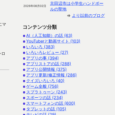
京田辺市は小学生ハンドボー
2026年08月02日
ルの聖地
⇒
より以前のブログ
にマ
コンテンツ分類
AI（人工知能）の話 (63)
YouTuberと動画サイト (103)
いろいろ (383)
いろいろレビュー (27)
ンロ
アプリの事 (394)
アプリストアの話 (288)
アプリ公開情報 (375)
アプリ更新/修正情報 (286)
クイズいろいろ (40)
ゲーム全般 (756)
スプラトゥーン (243)
スポーツの話 (234)
スマートフォンの話 (600)
タブレットの話 (105)
テレビの話 (29)