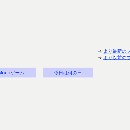
⇒
より最新の
⇒
より以前の
Mocoゲーム
今日は何の日