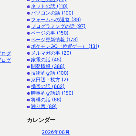
ネットの話 (110)
パソコンの話 (100)
フォームへの返答 (39)
プログラミングの話 (97)
ページの事 (150)
ページ更新情報 (173)
ポケモンGO（位置ゲー） (131)
メルマガの事 (20)
ブログ
家電の話 (45)
ブログ
開発情報 (388)
技術的な話 (100)
京田辺・枚方 (2)
携帯の話 (662)
時事的な話題 (150)
将棋の話 (66)
独り言 (89)
カレンダー
2026年08月