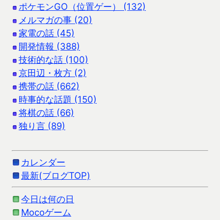
ポケモンGO（位置ゲー） (132)
メルマガの事 (20)
家電の話 (45)
開発情報 (388)
技術的な話 (100)
京田辺・枚方 (2)
携帯の話 (662)
時事的な話題 (150)
将棋の話 (66)
独り言 (89)
カレンダー
最新(ブログTOP)
今日は何の日
Mocoゲーム