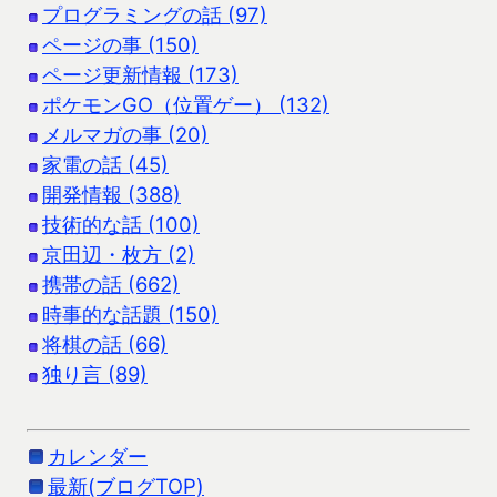
プログラミングの話 (97)
ページの事 (150)
ページ更新情報 (173)
ポケモンGO（位置ゲー） (132)
メルマガの事 (20)
家電の話 (45)
開発情報 (388)
技術的な話 (100)
京田辺・枚方 (2)
携帯の話 (662)
時事的な話題 (150)
将棋の話 (66)
独り言 (89)
カレンダー
最新(ブログTOP)