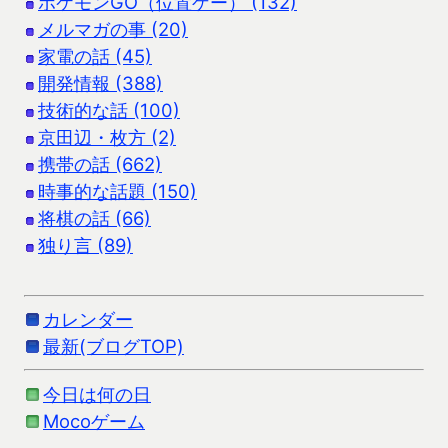
ポケモンGO（位置ゲー） (132)
メルマガの事 (20)
家電の話 (45)
開発情報 (388)
技術的な話 (100)
京田辺・枚方 (2)
携帯の話 (662)
時事的な話題 (150)
将棋の話 (66)
独り言 (89)
カレンダー
最新(ブログTOP)
今日は何の日
Mocoゲーム