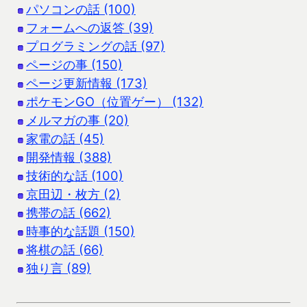
パソコンの話 (100)
フォームへの返答 (39)
プログラミングの話 (97)
ページの事 (150)
ページ更新情報 (173)
ポケモンGO（位置ゲー） (132)
メルマガの事 (20)
家電の話 (45)
開発情報 (388)
技術的な話 (100)
京田辺・枚方 (2)
携帯の話 (662)
時事的な話題 (150)
将棋の話 (66)
独り言 (89)