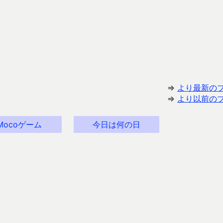
⇒
より最新の
⇒
より以前の
Mocoゲーム
今日は何の日