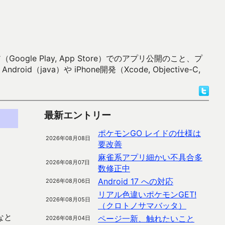
 Play, App Store）でのアプリ公開のこと、プ
）や iPhone開発（Xcode, Objective-C,
最新エントリー
ポケモンGO レイドの仕様は
2026年08月08日
要改善
麻雀系アプリ細かい不具合多
2026年08月07日
数修正中
Android 17 への対応
2026年08月06日
リアル色違いポケモンGET!
2026年08月05日
（クロトノサマバッタ）
なと
ページ一新、触れたいこと
2026年08月04日