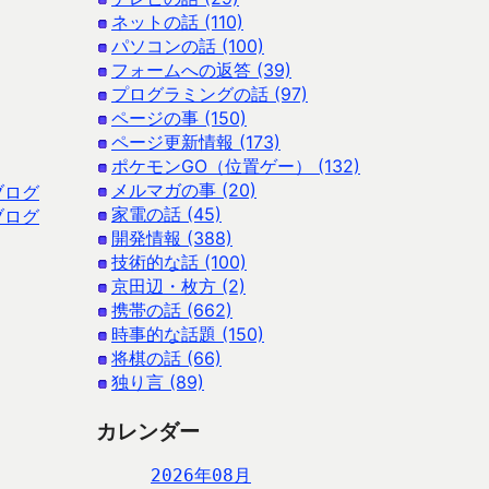
ネットの話 (110)
パソコンの話 (100)
フォームへの返答 (39)
プログラミングの話 (97)
ページの事 (150)
ページ更新情報 (173)
ポケモンGO（位置ゲー） (132)
メルマガの事 (20)
ブログ
家電の話 (45)
ブログ
開発情報 (388)
技術的な話 (100)
京田辺・枚方 (2)
携帯の話 (662)
時事的な話題 (150)
将棋の話 (66)
独り言 (89)
カレンダー
2026年08月