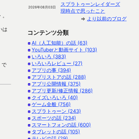
スプラトゥーンレイダーズ
2026年08月03日
現時点で思ったこと
・。
⇒
より以前のブログ
いは
コンテンツ分類
AI（人工知能）の話 (63)
YouTuberと動画サイト (103)
いろいろ (383)
いろいろレビュー (27)
 で
アプリの事 (394)
アプリストアの話 (288)
アプリ公開情報 (375)
アプリ更新/修正情報 (286)
クイズいろいろ (40)
ゲーム全般 (756)
スプラトゥーン (243)
スポーツの話 (234)
スマートフォンの話 (600)
タブレットの話 (105)
テレビの話 (29)