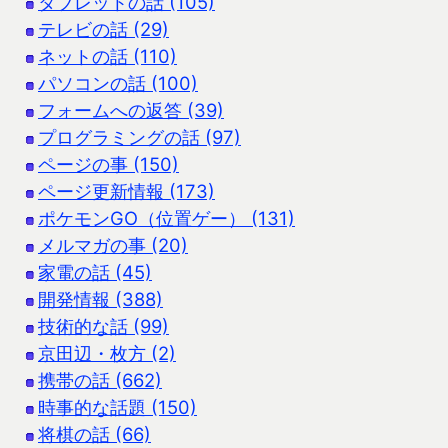
タブレットの話 (105)
テレビの話 (29)
ネットの話 (110)
パソコンの話 (100)
フォームへの返答 (39)
プログラミングの話 (97)
ページの事 (150)
ページ更新情報 (173)
ポケモンGO（位置ゲー） (131)
メルマガの事 (20)
家電の話 (45)
開発情報 (388)
技術的な話 (99)
京田辺・枚方 (2)
携帯の話 (662)
時事的な話題 (150)
将棋の話 (66)